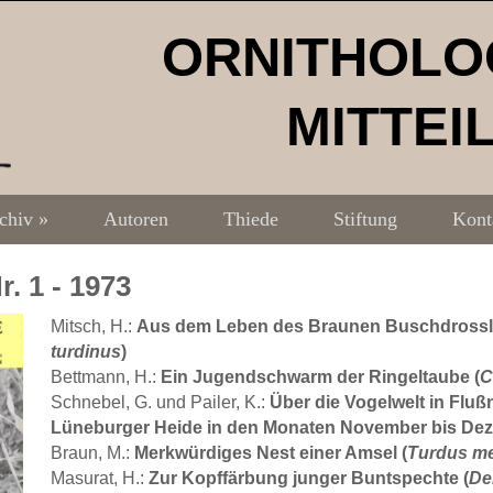
ORNITHOLO
MITTEI
chiv
»
Autoren
Thiede
Stiftung
Kont
Nr. 1 - 1973
Aus dem Leben des Braunen Buschdrossli
Mitsch, H.:
turdinus
)
Ein Jugendschwarm der Ringeltaube (
C
Bettmann, H.:
Über die Vogelwelt in Flu
Schnebel, G. und Pailer, K.:
Lüneburger Heide in den Monaten November bis De
Merkwürdiges Nest einer Amsel (
Turdus me
Braun, M.:
Zur Kopffärbung junger Buntspechte (
De
Masurat, H.: