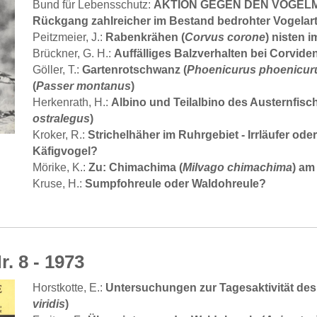
Bund für Lebensschutz:
AKTION GEGEN DEN VOGELM
Rückgang zahlreicher im Bestand bedrohter Vogelar
Peitzmeier, J.:
Rabenkrähen (
Corvus corone
) nisten 
Brückner, G. H.:
Auffälliges Balzverhalten bei Corvide
Göller, T.:
Gartenrotschwanz (
Phoenicurus phoenicur
(
Passer montanus
)
Herkenrath, H.:
Albino und Teilalbino des Austernfisch
ostralegus
)
Kroker, R.:
Strichelhäher im Ruhrgebiet - Irrläufer ode
Käfigvogel?
Mörike, K.:
Zu: Chimachima (
Milvago chimachima
) am
Kruse, H.:
Sumpfohreule oder Waldohreule?
r. 8 - 1973
Horstkotte, E.:
Untersuchungen zur Tagesaktivität des
viridis
)