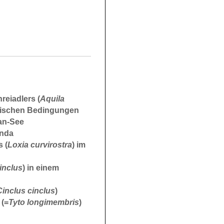
reiadlers (
Aquila
matischen Bedingungen
an-See
anda
 (
Loxia curvirostra
) im
inclus
) in einem
Cinclus cinclus
)
 (=
Tyto longimembris
)