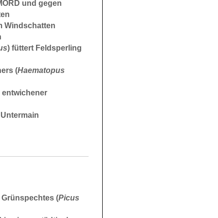
ORD und gegen
ten
im Windschatten
n
us
) füttert Feldsperling
ers (
Haematopus
r entwichener
 Untermain
 Grünspechtes (
Picus