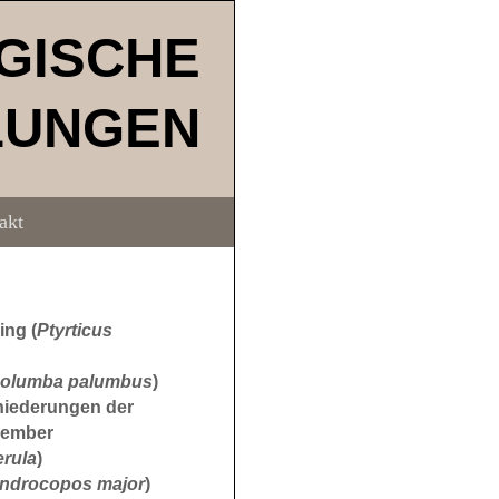
GISCHE
LUNGEN
akt
ng (
Ptyrticus
olumba palumbus
)
ßniederungen der
zember
rula
)
ndrocopos major
)