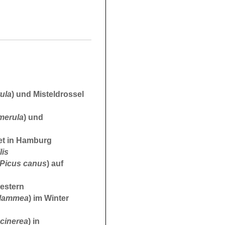
ula
) und Misteldrossel
merula
) und
tet in Hamburg
lis
Picus canus
) auf
Nestern
flammea
) im Winter
cinerea
) in