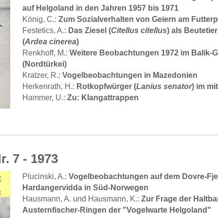
auf Helgoland in den Jahren 1957 bis 1971
Zum Sozialverhalten von Geiern am Futterp
König, C.:
Das Ziesel (
Citellus citellus
) als Beutetie
Festetics, A.:
(
Ardea cinerea
)
Weitere Beobachtungen 1972 im Balik-G
Renkhoff, M.:
(Nordtürkei)
Vogelbeobachtungen in Mazedonien
Kratzer, R.:
Rotkopfwürger (
Lanius senator
) im mi
Herkenrath, H.:
Zu: Klangattrappen
Hammer, U.:
r. 7 - 1973
Plucinski, A.:
Vogelbeobachtungen auf dem Dovre-Fjel
Hardangervidda in Süd-Norwegen
Hausmann, A. und Hausmann, K.:
Zur Frage der Haltba
Austernfischer-Ringen der "Vogelwarte Helgoland"