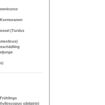
oenicurus
n Kormoranen
ossel (
Turdus
omesticus
)
aisschädling
estjunge
us
)
Frühlings
hylloscopus sibilatrix
)