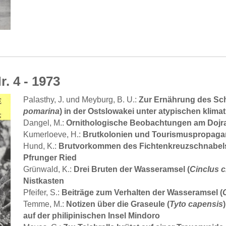
r. 4 - 1973
Zur Ernährung des Sch
Palasthy, J. und Meyburg, B. U.:
pomarina
) in der Ostslowakei unter atypischen kli
Ornithologische Beobachtungen am Dojr
Dangel, M.:
Brutkolonien und Tourismuspropag
Kumerloeve, H.:
Brutvorkommen des Fichtenkreuzschnabels
Hund, K.:
Pfrunger Ried
Drei Bruten der Wasseramsel (
Cinclus c
Grünwald, K.:
Nistkasten
Beiträge zum Verhalten der Wasseramsel (
Pfeifer, S.:
Notizen über die Graseule (
Tyto capensis
)
Temme, M.:
auf der philipinischen Insel Mindoro