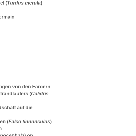
el (
Turdus merula
)
ermain
ngen von den Färöern
randläufers (
Calidris
schaft auf die
en (
Falco tinnunculus
)
h
anocephala
) on