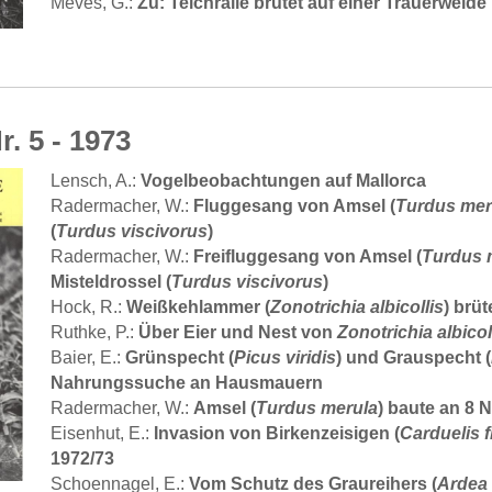
Zu: Teichralle brütet auf einer Trauerweide
Meves, G.:
r. 5 - 1973
Vogelbeobachtungen auf Mallorca
Lensch, A.:
Fluggesang von Amsel (
Turdus mer
Radermacher, W.:
(
Turdus viscivorus
)
Freifluggesang von Amsel (
Turdus 
Radermacher, W.:
Misteldrossel (
Turdus viscivorus
)
Weißkehlammer (
Zonotrichia albicollis
) brü
Hock, R.:
Über Eier und Nest von
Zonotrichia albicol
Ruthke, P.:
Grünspecht (
Picus viridis
) und Grauspecht (
Baier, E.:
Nahrungssuche an Hausmauern
Amsel (
Turdus merula
) baute an 8 
Radermacher, W.:
Invasion von Birkenzeisigen (
Carduelis 
Eisenhut, E.:
1972/73
Vom Schutz des Graureihers (
Ardea 
Schoennagel, E.: