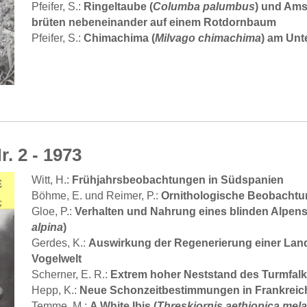
Ringeltaube (
Columba palumbus
) und Ams
Pfeifer, S.:
brüten nebeneinander auf einem Rotdornbaum
Chimachima (
Milvago chimachima
) am Unt
Pfeifer, S.:
r. 2 - 1973
Frühjahrsbeobachtungen in Südspanien
Witt, H.:
Ornithologische Beobachtu
Böhme, E. und Reimer, P.:
Verhalten und Nahrung eines blinden Alpenst
Gloe, P.:
alpina
)
Auswirkung der Regenerierung einer Land
Gerdes, K.:
Vogelwelt
Extrem hoher Neststand des Turmfalk
Scherner, E. R.:
Neue Schonzeitbestimmungen in Frankreic
Hepp, K.:
A White Ibis (
Threskiornis aethiopica mel
Temme, M.: