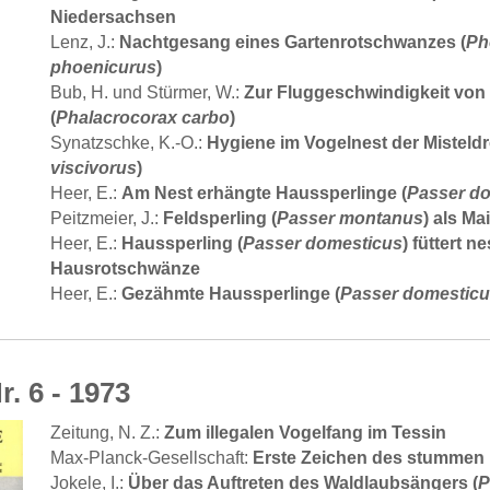
Niedersachsen
Nachtgesang eines Gartenrotschwanzes (
Ph
Lenz, J.:
phoenicurus
)
Zur Fluggeschwindigkeit vo
Bub, H. und Stürmer, W.:
(
Phalacrocorax carbo
)
Hygiene im Vogelnest der Misteldr
Synatzschke, K.-O.:
viscivorus
)
Am Nest erhängte Haussperlinge (
Passer d
Heer, E.:
Feldsperling (
Passer montanus
) als M
Peitzmeier, J.:
Haussperling (
Passer domesticus
) füttert n
Heer, E.:
Hausrotschwänze
Gezähmte Haussperlinge (
Passer domestic
Heer, E.:
r. 6 - 1973
Zum illegalen Vogelfang im Tessin
Zeitung, N. Z.:
Erste Zeichen des stummen 
Max-Planck-Gesellschaft:
Über das Auftreten des Waldlaubsängers (
P
Jokele, I.: