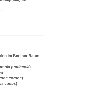
l
len im Berliner Raum
areola pratincola
)
en
rone corone
)
us canus
)