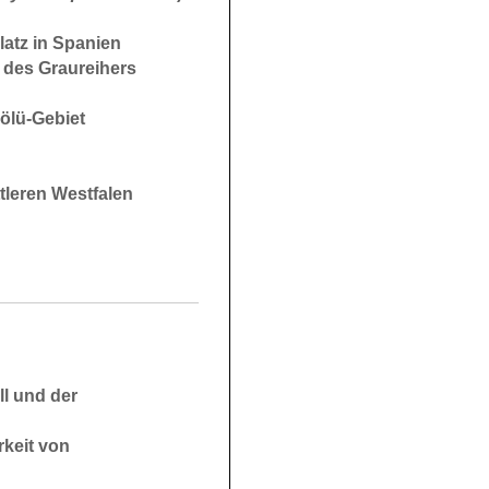
latz in Spanien
r des Graureihers
ölü-Gebiet
ttleren Westfalen
l und der
rkeit von