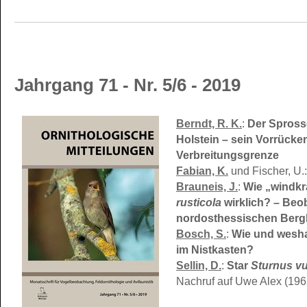
Jahrgang 71 - Nr. 5/6 - 2019
Berndt, R. K.
:
Der Spros
Holstein – sein Vorrück
Verbreitungsgrenze
Fabian, K.
und Fischer, U.
Brauneis, J.
:
Wie „windkr
rusticola
wirklich? – Be
nordosthessischen Berg
Bosch, S.
:
Wie und weshal
im Nistkasten?
Sellin, D.
:
Star
Sturnus vu
Nachruf auf Uwe Alex (19