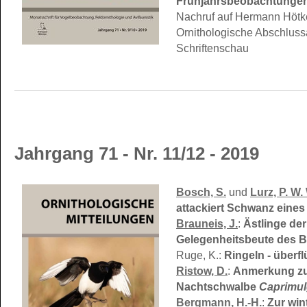
Frühjahrsbeobachtungen
Nachruf auf Hermann Hötk
Ornithologische Abschluss
Schriftenschau
Jahrgang 71 - Nr. 11/12 - 2019
Bosch, S.
und
Lurz, P. W.
attackiert Schwanz eine
Brauneis, J.
:
Ästlinge de
Gelegenheitsbeute des
Ruge, K.:
Ringeln - überf
Ristow, D.
:
Anmerkung zu 
Nachtschwalbe
Caprimu
Bergmann, H.-H.
:
Zur win