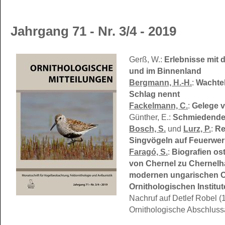
Jahrgang 71 - Nr. 3/4 - 2019
Gerß, W.:
Erlebnisse mit 
und im Binnenland
Bergmann, H.-H.
:
Wachtel
Schlag nennt
Fackelmann, C.
:
Gelege 
Günther, E.:
Schmiedende 
Bosch, S.
und
Lurz, P.
:
Re
Singvögeln auf Feuerwer
Faragó, S.
:
Biografien os
von Chernel zu Chernelh
modernen ungarischen Or
Ornithologischen Institut
Nachruf auf Detlef Robel 
Ornithologische Abschluss