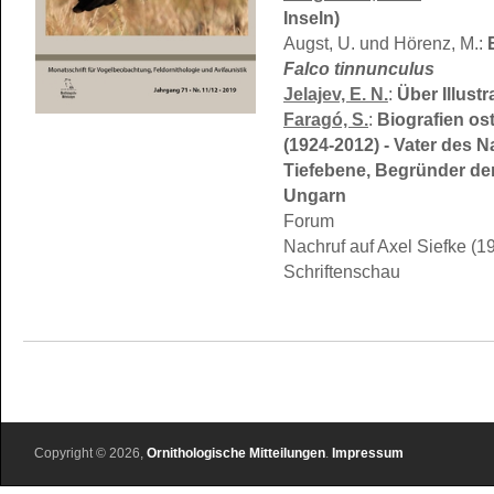
Inseln)
Augst, U. und Hörenz, M.:
Falco tinnunculus
Jelajev, E. N.
:
Über Illust
Faragó, S.
:
Biografien os
(1924-2012) - Vater des 
Tiefebene, Begründer de
Ungarn
Forum
Nachruf auf Axel Siefke (1
Schriftenschau
Copyright © 2026,
Ornithologische Mitteilungen
.
Impressum