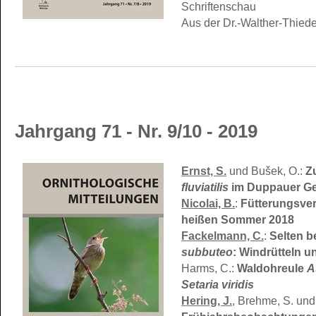
Schriftenschau
Aus der Dr.-Walther-Thiede
Jahrgang 71 - Nr. 9/10 - 2019
Ernst, S.
und Bušek, O.:
Z
fluviatilis
im Duppauer Ge
Nicolai, B.
:
Fütterungsve
heißen Sommer 2018
Fackelmann, C.
:
Selten 
subbuteo
: Windrütteln 
Harms, C.:
Waldohreule
A
Setaria viridis
Hering, J.
, Brehme, S. und