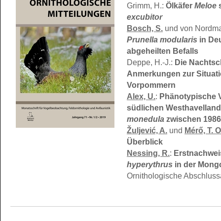
Grimm, H.:
Ölkäfer
Meloe
excubitor
Bosch, S.
und von Nordma
Prunella modularis
in Deu
abgeheilten Befalls
Deppe, H.-J.:
Die Nachts
Anmerkungen zur Situati
Vorpommern
Alex, U.
:
Phänotypische 
südlichen Westhavelland
monedula
zwischen 1986
Žuljević, A.
und
Mérő, T. O
Überblick
Nessing, R.
:
Erstnachwei
hyperythrus
in der Mongo
Ornithologische Abschluss