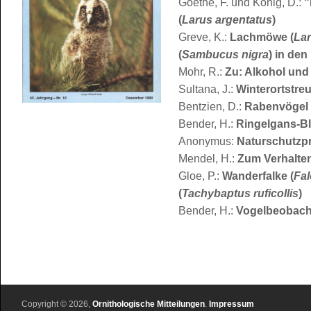
Goethe, F. und König, D.:
"
(
Larus argentatus
)
Greve, K.:
Lachmöwe (
Lar
(
Sambucus nigra
) in de
Mohr, R.:
Zu: Alkohol und
Sultana, J.:
Winterortstre
Bentzien, D.:
Rabenvögel 
Bender, H.:
Ringelgans-B
Anonymus:
Naturschutzp
Mendel, H.:
Zum Verhalten
Gloe, P.:
Wanderfalke (
Fal
(
Tachybaptus ruficollis
)
Bender, H.:
Vogelbeobach
Copyright © 2026,
Ornithologische Mitteilungen
.
Impressum