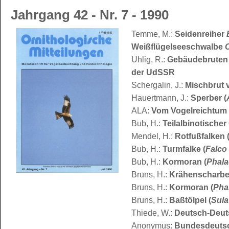
Jahrgang 42 - Nr. 7 - 1990
Temme, M.:
Seidenreiher
Weißflügelseeschwalbe
Uhlig, R.:
Gebäudebruten 
der UdSSR
Schergalin, J.:
Mischbrut 
Hauertmann, J.:
Sperber (
ALA:
Vom Vogelreichtum 
Bub, H.:
Teilalbinotischer
Mendel, H.:
Rotfußfalken 
Bub, H.:
Turmfalke (
Falco
Bub, H.:
Kormoran (
Phala
Bruns, H.:
Krähenscharbe
Bruns, H.:
Kormoran (
Pha
Bruns, H.:
Baßtölpel (
Sula
Thiede, W.:
Deutsch-Deuts
Anonymus:
Bundesdeutsc