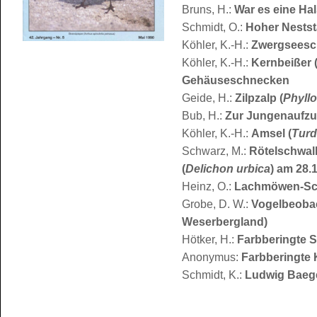
Bruns, H.:
War es eine Ha
Schmidt, O.:
Hoher Nestst
Köhler, K.-H.:
Zwergseesc
Köhler, K.-H.:
Kernbeißer 
Gehäuseschnecken
Geide, H.:
Zilpzalp (
Phyllo
Bub, H.:
Zur Jungenaufzu
Köhler, K.-H.:
Amsel (
Turd
Schwarz, M.:
Rötelschwal
(
Delichon urbica
) am 28.1
Heinz, O.:
Lachmöwen-Schl
Grobe, D. W.:
Vogelbeobac
Weserbergland)
Hötker, H.:
Farbberingte 
Anonymus:
Farbberingte
Schmidt, K.:
Ludwig Baege