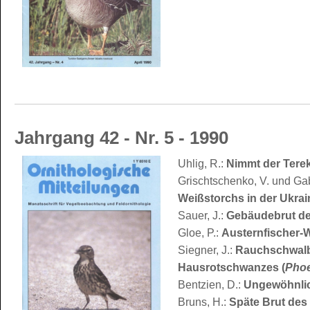
Jahrgang 42 - Nr. 5 - 1990
Uhlig, R.:
Nimmt der Terek
Grischtschenko, V. und Gab
Weißstorchs in der Ukrai
Sauer, J.:
Gebäudebrut de
Gloe, P.:
Austernfischer-W
Siegner, J.:
Rauchschwalb
Hausrotschwanzes (
Phoe
Bentzien, D.:
Ungewöhnlic
Bruns, H.:
Späte Brut des