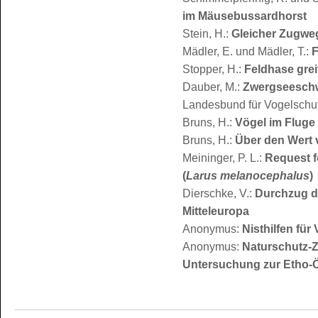
im Mäusebussardhorst
Stein, H.:
Gleicher Zugwe
Mädler, E. und Mädler, T.:
F
Stopper, H.:
Feldhase grei
Dauber, M.:
Zwergseeschw
Landesbund für Vogelschu
Bruns, H.:
Vögel im Fluge
Bruns, H.:
Über den Wert 
Meininger, P. L.:
Request f
(
Larus melanocephalus
)
Dierschke, V.:
Durchzug d
Mitteleuropa
Anonymus:
Nisthilfen für
Anonymus:
Naturschutz-Z
Untersuchung zur Etho-Ö