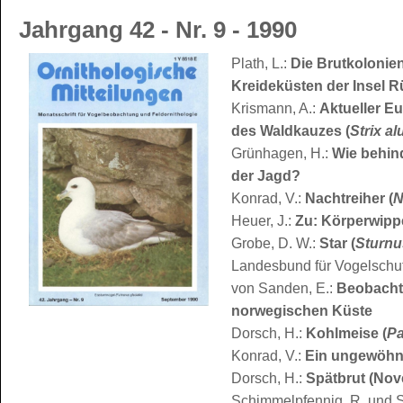
Jahrgang 42 - Nr. 9 - 1990
Plath, L.:
Die Brutkolonie
Kreideküsten der Insel 
Krismann, A.:
Aktueller E
des Waldkauzes (
Strix al
Grünhagen, H.:
Wie behin
der Jagd?
Konrad, V.:
Nachtreiher (
N
Heuer, J.:
Zu: Körperwipp
Grobe, D. W.:
Star (
Sturnu
Landesbund für Vogelschu
von Sanden, E.:
Beobacht
norwegischen Küste
Dorsch, H.:
Kohlmeise (
Pa
Konrad, V.:
Ein ungewöhnl
Dorsch, H.:
Spätbrut (Nov
Schimmelpfennig, R. und 