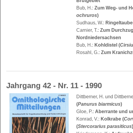
Brutgebiet
Bub, H.:
Zum Weg- und He
ochruros
)
Sudhaus, W.:
Ringeltaube
Carnier, T.:
Zum Durchzug
Nordniedersachsen
Bub, H.:
Kohldistel (
Cirsi
Rosahl, G.:
Zum Kranichz
Jahrgang 42 - Nr. 11 - 1990
Dittberner, H. und Dittberne
(
Panurus biarmicus
)
Gloe, P.:
Aberrante und u
Konrad, V.:
Kolkrabe (
Cor
(
Stercorarius parasiticus