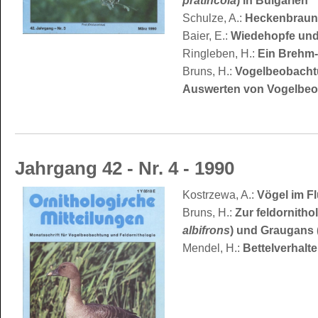
pratincola
) in Bulgarien
Schulze, A.:
Heckenbraune
Baier, E.:
Wiedehopfe und
Ringleben, H.:
Ein Brehm-
Bruns, H.:
Vogelbeobachtu
Auswerten von Vogelbe
Jahrgang 42 - Nr. 4 - 1990
Kostrzewa, A.:
Vögel im Fl
Bruns, H.:
Zur feldornith
albifrons
) und Graugans 
Mendel, H.:
Bettelverhalt