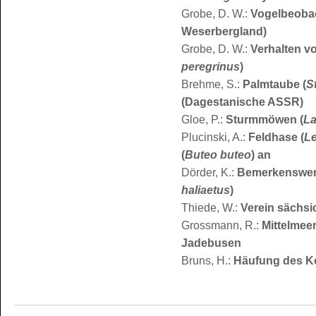
Grobe, D. W.:
Vogelbeobac
Weserbergland)
Grobe, D. W.:
Verhalten v
peregrinus
)
Brehme, S.:
Palmtaube (
S
(Dagestanische ASSR)
Gloe, P.:
Sturmmöwen (
La
Plucinski, A.:
Feldhase (
L
(
Buteo buteo
) an
Dörder, K.:
Bemerkenswerte
haliaetus
)
Thiede, W.:
Verein sächsi
Grossmann, R.:
Mittelmee
Jadebusen
Bruns, H.:
Häufung des K