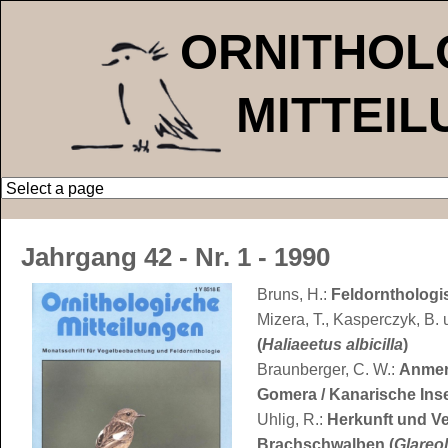
ORNITHOL
MITTEI
Jahrgang 42 - Nr. 1 - 1990
Bruns, H.:
Feldornthologi
Mizera, T., Kasperczyk, B.
(
Haliaeetus albicilla
)
Braunberger, C. W.:
Anmer
Gomera / Kanarische Ins
Uhlig, R.:
Herkunft und Ve
Brachschwalben (
Glareol