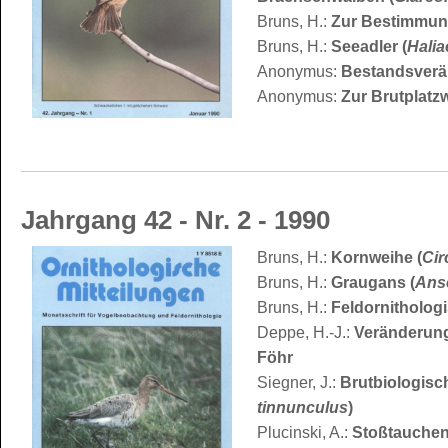
Bruns, H.:
Zur Bestimmun
Bruns, H.:
Seeadler (
Halia
Anonymus:
Bestandsverä
Anonymus:
Zur Brutplatz
Jahrgang 42 - Nr. 2 - 1990
Bruns, H.:
Kornweihe (
Cir
Bruns, H.:
Graugans (
Ans
Bruns, H.:
Feldornitholog
Deppe, H.-J.:
Veränderunge
Föhr
Siegner, J.:
Brutbiologisc
tinnunculus
)
Plucinski, A.:
Stoßtauche