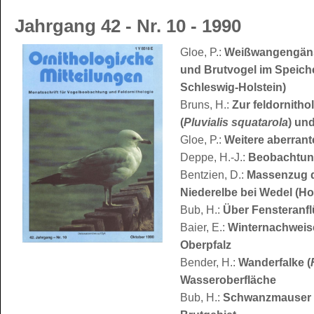
Jahrgang 42 - Nr. 10 - 1990
Gloe, P.:
Weißwangengäns
und Brutvogel im Speich
Schleswig-Holstein)
Bruns, H.:
Zur feldornith
(
Pluvialis squatarola
) un
Gloe, P.:
Weitere aberran
Deppe, H.-J.:
Beobachtung
Bentzien, D.:
Massenzug d
Niederelbe bei Wedel (Ho
Bub, H.:
Über Fensteranf
Baier, E.:
Winternachweise
Oberpfalz
Bender, H.:
Wanderfalke (
Wasseroberfläche
Bub, H.:
Schwanzmauser e