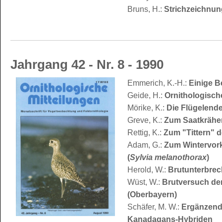
Bruns, H.:
Strichzeichnu
Jahrgang 42 - Nr. 8 - 1990
Emmerich, K.-H.:
Einige B
Geide, H.:
Ornithologisch
Mörike, K.:
Die Flügelende
Greve, K.:
Zum Saatkräh
Rettig, K.:
Zum "Tittern" 
Adam, G.:
Zum Wintervor
(
Sylvia melanothorax
)
Herold, W.:
Brutunterbrec
Wüst, W.:
Brutversuch der
(Oberbayern)
Schäfer, M. W.:
Ergänzend
Kanadagans-Hybriden