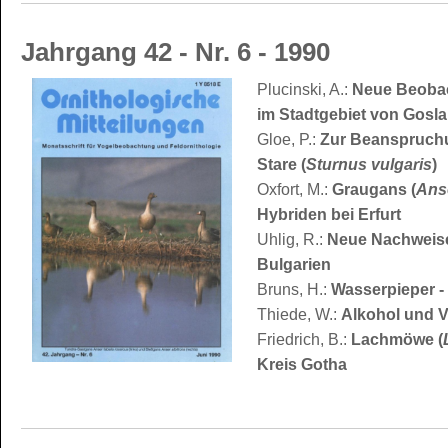
Jahrgang 42 - Nr. 6 - 1990
Plucinski, A.:
Neue Beobac
im Stadtgebiet von Gosla
Gloe, P.:
Zur Beanspruchu
Stare (
Sturnus vulgaris
)
Oxfort, M.:
Graugans (
Ans
Hybriden bei Erfurt
Uhlig, R.:
Neue Nachweise
Bulgarien
Bruns, H.:
Wasserpieper -
Thiede, W.:
Alkohol und 
Friedrich, B.:
Lachmöwe (
Kreis Gotha