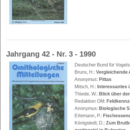
Jahrgang 42 - Nr. 3 - 1990
Deutscher Bund für Vogels
Bruns, H.:
Vergleichende A
Anonymus:
Pittas
Mitsch, H.:
Interessantes 
Thiede, W.:
Blick über de
Redaktion OM:
Feldkennz
Anonymus:
Biologische St
Erlemann, P.:
Fischessen
Königstedt, D.:
Zum Brutbe