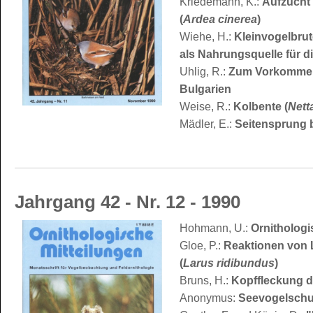
Kriedemann, K.:
Aufzucht 
(
Ardea cinerea
)
Wiehe, H.:
Kleinvogelbru
als Nahrungsquelle für die
Uhlig, R.:
Zum Vorkommen 
Bulgarien
Weise, R.:
Kolbente (
Nett
Mädler, E.:
Seitensprung b
Jahrgang 42 - Nr. 12 - 1990
Hohmann, U.:
Ornitholog
Gloe, P.:
Reaktionen von 
(
Larus ridibundus
)
Bruns, H.:
Kopffleckung 
Anonymus:
Seevogelschut