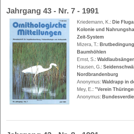
Jahrgang 43 - Nr. 7 - 1991
Kriedemann, K.:
Die Fluga
Kolonie und Nahrungshab
Zeit-System
Mizera, T.:
Brutbedingunge
Baumhöhlen
Ernst, S.:
Waldlaubsänger
Hausen, G.:
Seidenschwä
Nordbrandenburg
Anonymus:
Waldrapp in d
Mey, E.:
"Verein Thüringe
Anonymus:
Bundesverdien