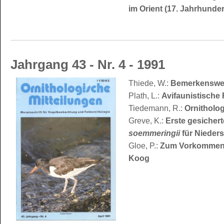
im Orient (17. Jahrhunder
Jahrgang 43 - Nr. 4 - 1991
Thiede, W.:
Bemerkenswert
Plath, L.:
Avifaunistische
Tiedemann, R.:
Ornitholo
Greve, K.:
Erste gesicher
soemmeringii
für Nieder
Gloe, P.:
Zum Vorkommen 
Koog