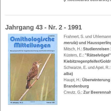
Jahrgang 43 - Nr. 2 - 1991
Frahnert, S. und Uhlemann
merula
) und Haussperling
Mitsch, H.:
Studienreisen
Küsters, E.:
"Rätselvögel"
Kiebitzregenpfeifer/Gold
Schwarze, E. und Apel, R.
alba
)
Haupt, H.:
Überwinterung 
Brandenburg
Creutz, G.:
Zur Beerennah