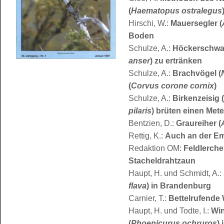
(
Haematopus ostralegus
Hirschi, W.:
Mauersegler (
Boden
Schulze, A.:
Höckerschwa
anser
) zu ertränken
Schulze, A.:
Brachvögel (
(
Corvus corone cornix
)
Schulze, A.:
Birkenzeisig (
pilaris
) brüten einen Met
Bentzien, D.:
Graureiher (
Rettig, K.:
Auch an der E
Redaktion OM:
Feldlerche
Stacheldrahtzaun
Haupt, H. und Schmidt, A.:
flava
) in Brandenburg
Carnier, T.:
Bettelrufende 
Haupt, H. und Todte, I.:
Wi
(
Phoenicurus ochruros
)