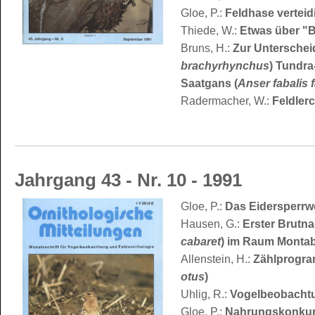
Gloe, P.:
Feldhase verteid
Thiede, W.:
Etwas über "Br
Bruns, H.:
Zur Untersche
brachyrhynchus
) Tundra
Saatgans (
Anser fabalis f
Radermacher, W.:
Feldlerc
Jahrgang 43 - Nr. 10 - 1991
Gloe, P.:
Das Eidersperrwer
Hausen, G.:
Erster Brutna
cabaret
) im Raum Montab
Allenstein, H.:
Zählprogra
otus
)
Uhlig, R.:
Vogelbeobachtu
Gloe, P.:
Nahrungskonkur