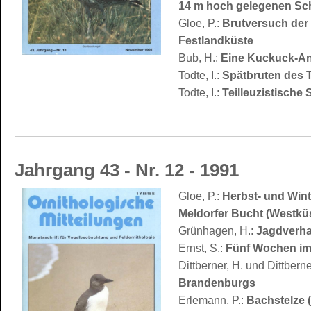
14 m hoch gelegenen Sc
Gloe, P.:
Brutversuch der
Festlandküste
Bub, H.:
Eine Kuckuck-An
Todte, I.:
Spätbruten des 
Todte, I.:
Teilleuzistische 
Jahrgang 43 - Nr. 12 - 1991
Gloe, P.:
Herbst- und Win
Meldorfer Bucht (Westkü
Grünhagen, H.:
Jagdverhal
Ernst, S.:
Fünf Wochen im 
Dittberner, H. und Dittberne
Brandenburgs
Erlemann, P.:
Bachstelze (