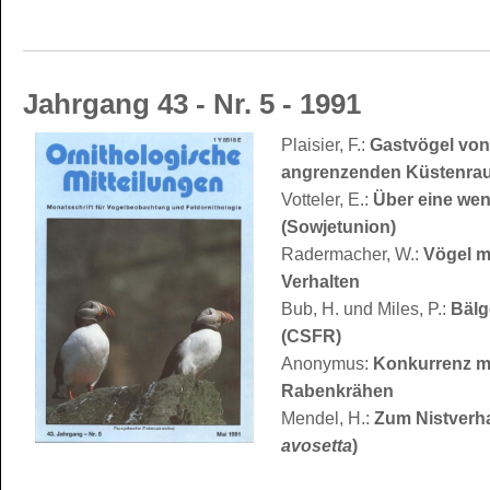
Jahrgang 43 - Nr. 5 - 1991
Plaisier, F.:
Gastvögel vo
angrenzenden Küstenra
Votteler, E.:
Über eine we
(Sowjetunion)
Radermacher, W.:
Vögel m
Verhalten
Bub, H. und Miles, P.:
Bälg
(CSFR)
Anonymus:
Konkurrenz mi
Rabenkrähen
Mendel, H.:
Zum Nistverha
avosetta
)