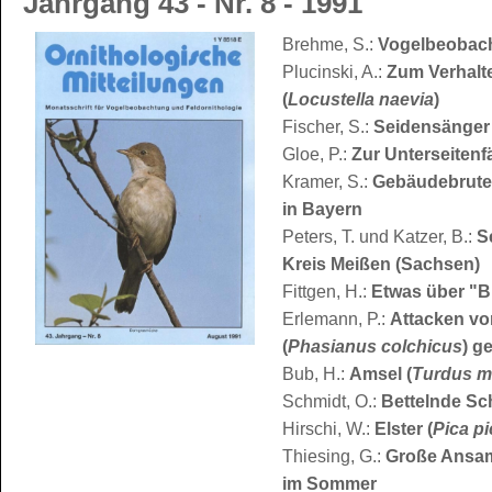
Jahrgang 43 - Nr. 8 - 1991
Brehme, S.:
Vogelbeobach
Plucinski, A.:
Zum Verhalt
(
Locustella naevia
)
Fischer, S.:
Seidensänger 
Gloe, P.:
Zur Unterseiten
Kramer, S.:
Gebäudebruten
in Bayern
Peters, T. und Katzer, B.:
S
Kreis Meißen (Sachsen)
Fittgen, H.:
Etwas über "B
Erlemann, P.:
Attacken vo
(
Phasianus colchicus
) g
Bub, H.:
Amsel (
Turdus m
Schmidt, O.:
Bettelnde Sc
Hirschi, W.:
Elster (
Pica pi
Thiesing, G.:
Große Ansam
im Sommer