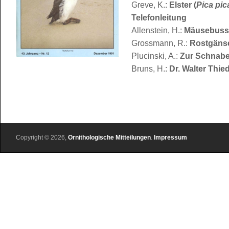
Greve, K.:
Elster (
Pica pic
Telefonleitung
Allenstein, H.:
Mäusebussa
Grossmann, R.:
Rostgänse
Plucinski, A.:
Zur Schnabe
Bruns, H.:
Dr. Walter Thie
Copyright © 2026,
Ornithologische Mitteilungen
.
Impressum