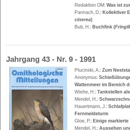
Redaktion OM:
Was ist zu
Pannach, D.:
Kollektiver 
cinerea
)
Bub, H.:
Buchfink (
Fringil
Jahrgang 43 - Nr. 9 - 1991
Plucinski, A.:
Zum Neststa
Anonymus:
Schießübunge
Wattenmeer im Bereich d
Wiehe, H.:
Tankstellen al
Mendel, H.:
Schwarzschna
Hauertmann, J.:
Schlafpla
Fernmeldeturm
Gloe, P.:
Einige markierte
Mendel, H.:
Aussehen und 