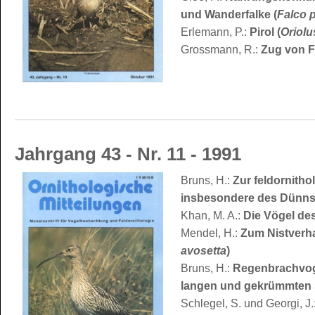
und Wanderfalke (
Falco 
Erlemann, P.:
Pirol (
Oriolu
Grossmann, R.:
Zug von F
Jahrgang 43 - Nr. 11 - 1991
Bruns, H.:
Zur feldornith
insbesondere des Dünns
Khan, M. A.:
Die Vögel des
Mendel, H.:
Zum Nistverha
avosetta
)
Bruns, H.:
Regenbrachvog
langen und gekrümmten
Schlegel, S. und Georgi, J.