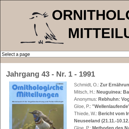
ORNITHOL
MITTEI
Jahrgang 43 - Nr. 1 - 1991
Schmidt, O.:
Zur Ernährun
Mitsch, H.:
Neuguinea: Ba
Anonymus:
Rebhuhn: Vog
Gloe, P.:
"Wellenlaufende"
Thiede, W.:
Bericht vom I
Neuseeland (21.11.-10.12
Gloe, P.:
Methoden des Na