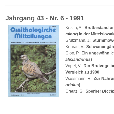
Jahrgang 43 - Nr. 6 - 1991
Kristin, A.:
Brutbestand un
minor
) in der Mittelslow
Grützmann, J.:
Sturmmöwe
Konrad, V.:
Schwanengäns
Gloe, P.:
Ein ungewöhnlich
alexandrinus
)
Vopel, V.:
Der Brutvogelbe
Vergleich zu 1980
Wassmann, R.:
Zur Nahru
oriolus
)
Creutz, G.:
Sperber (
Accip