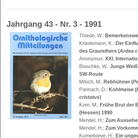
Jahrgang 43 - Nr. 3 - 1991
Thiede, W.:
Bemerkenswert
Kriedemann, K.:
Der Einfl
des Graureihers (
Ardea c
Anonymus:
XXI. Internat
Blaschke, W.:
Junge Weißs
SW-Route
Mitsch, M.:
Rebhühner (
Pe
Pannach, D.:
Kohlmeise (
cristatus
)
Korn, M.:
Frühe Brut der B
(Hessen) 1990
Mendel, H.:
Zum Aussehen
Mendel, H.:
Zum Vorkomme
Kumerloeve, H.:
Ein unge