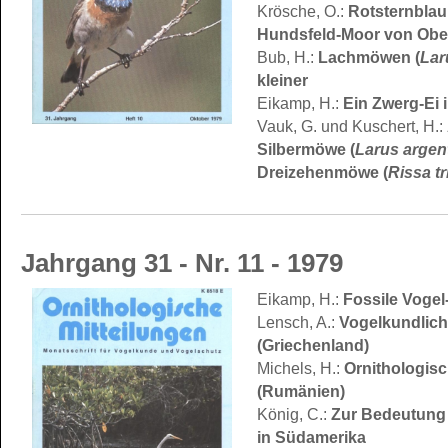
Rotsternblau
Krösche, O.:
Hundsfeld-Moor von Ober
Lachmöwen (
Lar
Bub, H.:
kleiner
Ein Zwerg-Ei 
Eikamp, H.:
Vauk, G. und Kuschert, H.:
Silbermöwe (
Larus argen
Dreizehenmöwe (
Rissa tr
Jahrgang 31 - Nr. 11 - 1979
Fossile Vogel-
Eikamp, H.:
Vogelkundlich
Lensch, A.:
(Griechenland)
Ornithologis
Michels, H.:
(Rumänien)
Zur Bedeutung 
König, C.:
in Südamerika