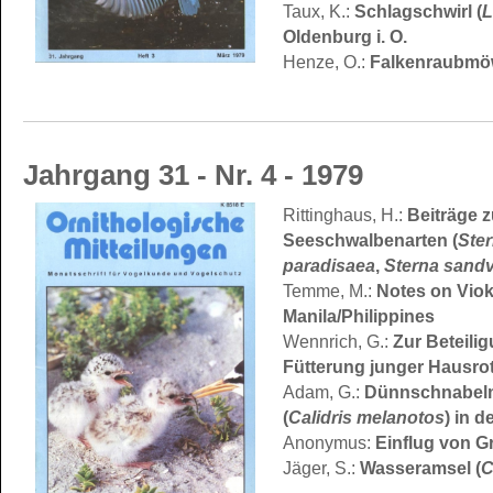
Schlagschwirl (
L
Taux, K.:
Oldenburg i. O.
Falkenraubmö
Henze, O.:
Jahrgang 31 - Nr. 4 - 1979
Beiträge 
Rittinghaus, H.:
Seeschwalbenarten (
Ster
paradisaea
,
Sterna sandv
Notes on Viok
Temme, M.:
Manila/Philippines
Zur Beteili
Wennrich, G.:
Fütterung junger Hausro
Dünnschnabel
Adam, G.:
(
Calidris melanotos
) in 
Einflug von G
Anonymus:
Wasseramsel (
C
Jäger, S.: