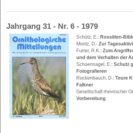
Jahrgang 31 - Nr. 6 - 1979
Rossitten-Bil
Schütz, E.:
Zur Tagesaktivi
Moritz, D.:
Zum Angriffs
Furrer, R.K.:
und dem Verhalten der A
Schutz g
Schoennagel, E.:
Fotografieren
Teure K
Rockenbauch, D.:
Falkner
Gesellschaft rheinischer O
Vorbereitung