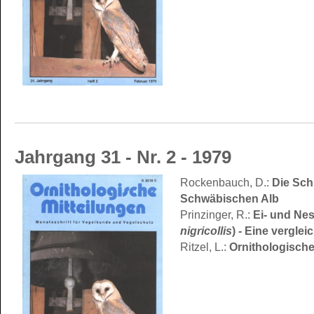
Jahrgang 31 - Nr. 2 - 1979
Die Schl
Rockenbauch, D.:
Schwäbischen Alb
Ei- und Ne
Prinzinger, R.:
nigricollis
) - Eine vergl
Ornithologisch
Ritzel, L.: