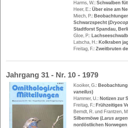
Schwalben fütt
Harms, W.:
Über eine am Ne
Heer, E.:
Beobachtungen 
Miech, P.:
Schwarzspecht (
Dryocop
Stadtforst Spandau, Berl
Lachseeschwalb
Gloe, P.:
Kolkraben ja
Latscha, H.:
Zweitbruten de
Freitag, F.:
Jahrgang 31 - Nr. 10 - 1979
Beobachtungen
Kooiker, G.:
vanellus
)
Notizen zur 
Hammer, U.:
Frühzeitiges V
Freitag, F.:
Berndt, R. und Frantzen, M
Silbermöwe (
Larus argen
nordöstlichen Norwegen