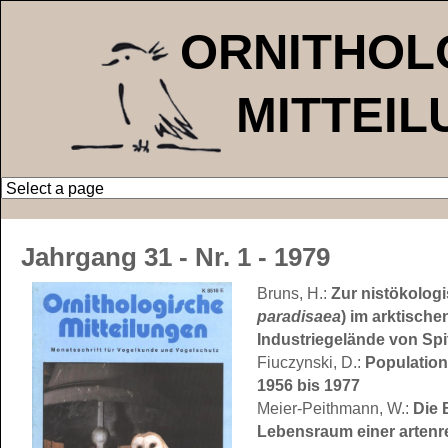
ORNITHOL
MITTEI
Jahrgang 31
- Nr. 1 - 1979
Bruns, H.:
Zur nistökolog
paradisaea
) im arktisch
Industriegelände von Sp
Fiuczynski, D.:
Population
1956 bis 1977
Meier-Peithmann, W.:
Die 
Lebensraum einer artenr