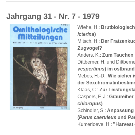
Jahrgang 31 - Nr. 7 - 1979
Wiehe, H.:
Brutbiologisc
icterina
)
Mitsch, H.:
Der Fratzenku
Zugvogel?
Anders, K.:
Zum Tauchen 
Dittberner, H. und Dittberne
vespertinus
) im ostbran
Mebes, H.-D.:
Wie sicher 
der Sexchromatinbesti
Klaas, C.:
Zur Leistungsf
Caspers, F.-J.:
Graureiher 
chloropus
)
Schindler, S.:
Anpassung 
(
Parus caeruleus
und
Pa
Kumerloeve, H.:
"Harvest 