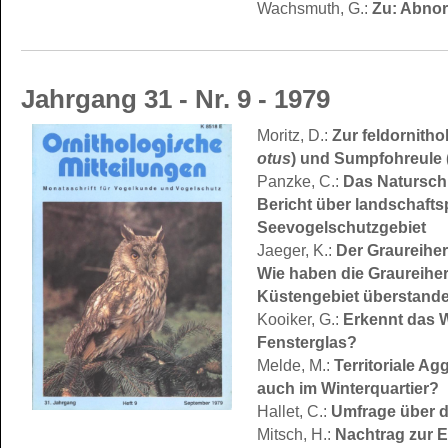
Zu: Abnor
Wachsmuth, G.:
Jahrgang 31 - Nr. 9 - 1979
Zur feldornith
Moritz, D.:
otus
) und Sumpfohreule 
Das Natursch
Panzke, C.:
Bericht über landschaft
Seevogelschutzgebiet
Der Graureiher
Jaeger, K.:
Wie haben die Graureihe
Küstengebiet überstand
Erkennt das 
Kooiker, G.:
Fensterglas?
Territoriale A
Melde, M.:
auch im Winterquartier?
Umfrage über d
Hallet, C.:
Nachtrag zur 
Mitsch, H.: