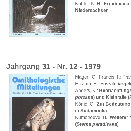
Ergebnisse 
Köhler, K.-H.:
Niedersachsen
Jahrgang 31 - Nr. 12 - 1979
Magerl, C.; Francis, F.; Fran
Eikamp, H.:
Fossile Vogel
Anders, K.:
Beobachtungen 
porzana
) und Kleinralle (
König, C.:
Zur Bedeutung 
in Südamerika
Kumerloeve, H.:
Weiterer
(
Sterna paradisaea
)