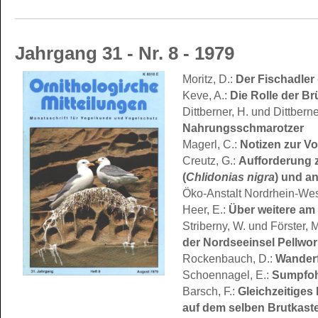
Jahrgang 31 - Nr. 8 - 1979
Der Fischadler 
Moritz, D.:
Die Rolle der B
Keve, A.:
Dittberner, H. und Dittberne
Nahrungsschmarotzer
Notizen zur V
Magerl, C.:
Aufforderung 
Creutz, G.:
(
Chlidonias nigra
) und a
Öko-Anstalt Nordrhein-Wes
Über weitere am
Heer, E.:
Striberny, W. und Förster, 
der Nordseeinsel Pellwo
Wanderf
Rockenbauch, D.:
Sumpfoh
Schoennagel, E.:
Gleichzeitiges
Barsch, F.:
auf dem selben Brutkast